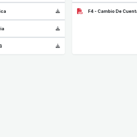
ica
F4 - Cambio De Cuent
ia
B